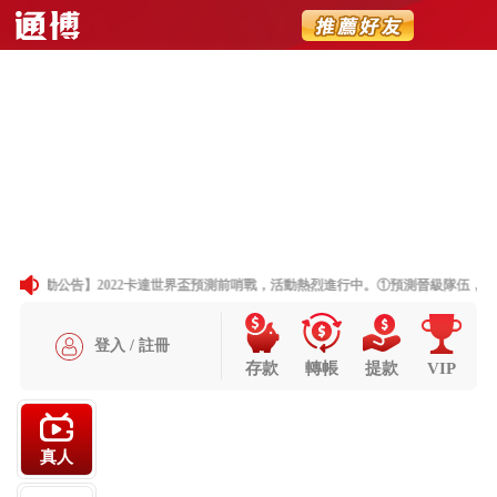
聯繫我們
加入Line好友
撥打服務專線
網站地圖
首頁
最新消息
遊戲選單/大廳
百家樂公式
卡利百家樂預測系統
體驗金888免費領