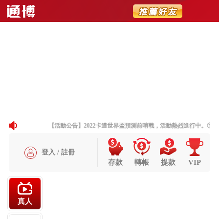
聯繫我們
加入Line好友
撥打服務專線
網站地圖
首頁
最新消息
遊戲選單/大廳
百家樂公式
卡利百家樂預測系統
體驗金888免費領