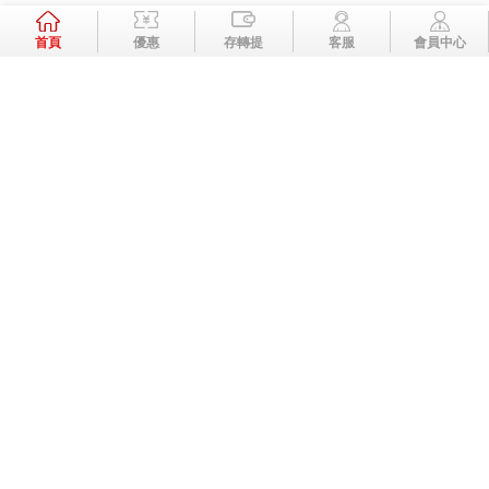
立即註冊
TOP